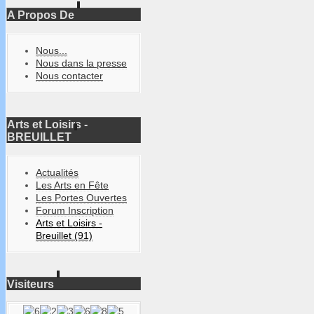
des Sports
A Propos De
Portes Ouvertes associatives du 8 au 26 
Nous...
Nous dans la presse
des Muses
Nous contacter
Arts et Loisirs -
BREUILLET
Actualités
Les Arts en Fête
Les Portes Ouvertes
Forum Inscription
Arts et Loisirs -
Breuillet (91)
Visiteurs