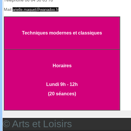
Téléphone 06 64 30 63 78
Mail
arielle.maguet@wanadoo.fr
Techniques modernes et classiques
Horaires
Lundi 9h - 12h
(20 séances)
© Arts et Loisirs