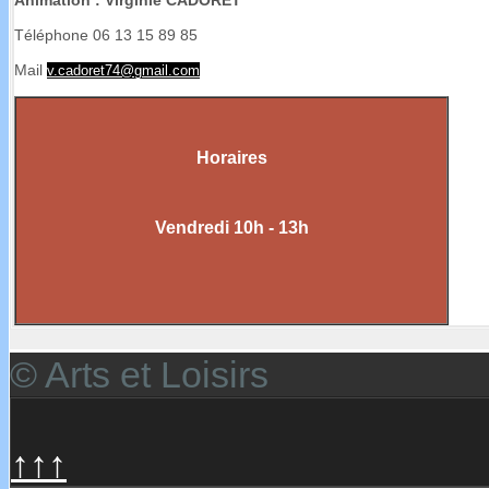
Animation : Virginie CADORET
Téléphone 06 13 15 89 85
Mail
v.cadoret74@gmail.com
Horaires
Vendredi 10h - 13h
© Arts et Loisirs
↑↑↑